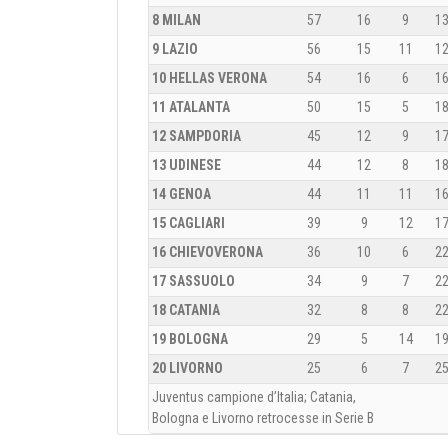
8 MILAN
57
16
9
1
9 LAZIO
56
15
11
1
10 HELLAS VERONA
54
16
6
1
11 ATALANTA
50
15
5
1
12 SAMPDORIA
45
12
9
1
13 UDINESE
44
12
8
1
14 GENOA
44
11
11
1
15 CAGLIARI
39
9
12
1
16 CHIEVOVERONA
36
10
6
2
17 SASSUOLO
34
9
7
2
18 CATANIA
32
8
8
2
19 BOLOGNA
29
5
14
1
20 LIVORNO
25
6
7
2
Juventus campione d’Italia; Catania,
Bologna e Livorno retrocesse in Serie B