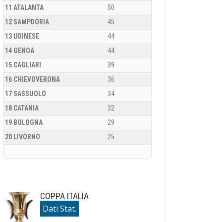
11 ATALANTA
50
12 SAMPDORIA
45
13 UDINESE
44
14 GENOA
44
15 CAGLIARI
39
16 CHIEVOVERONA
36
17 SASSUOLO
34
18 CATANIA
32
19 BOLOGNA
29
20 LIVORNO
25
COPPA ITALIA
Dati Stat.