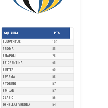
SQUADRA
PTS
1 JUVENTUS
102
2 ROMA
85
3 NAPOLI
78
4 FIORENTINA
65
5 INTER
60
6 PARMA
58
7 TORINO
57
8 MILAN
57
9 LAZIO
56
10 HELLAS VERONA
54