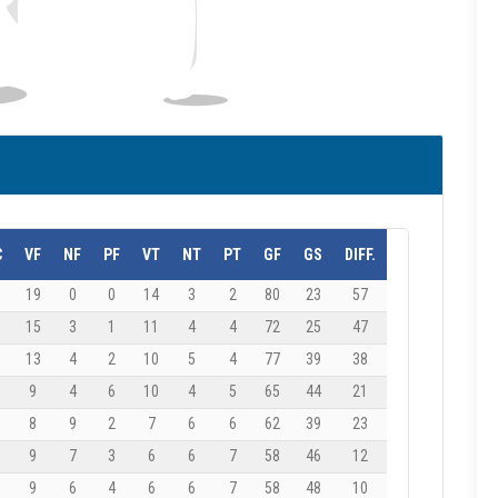
C
VF
NF
PF
VT
NT
PT
GF
GS
DIFF.
19
0
0
14
3
2
80
23
57
15
3
1
11
4
4
72
25
47
13
4
2
10
5
4
77
39
38
1
9
4
6
10
4
5
65
44
21
8
9
2
7
6
6
62
39
23
0
9
7
3
6
6
7
58
46
12
1
9
6
4
6
6
7
58
48
10