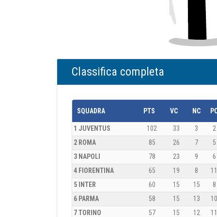
Classifica completa
SQUADRA
PTS
VC
NC
P
1 JUVENTUS
102
33
3
2
2 ROMA
85
26
7
5
3 NAPOLI
78
23
9
6
4 FIORENTINA
65
19
8
1
5 INTER
60
15
15
8
6 PARMA
58
15
13
1
7 TORINO
57
15
12
1