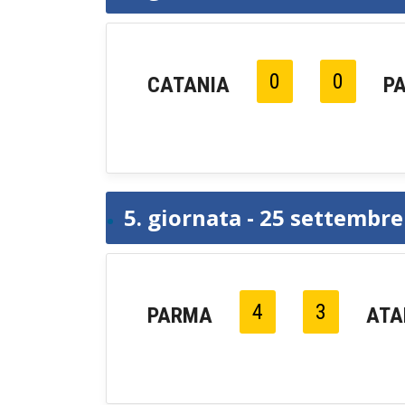
0
0
CATANIA
P
5. giornata - 25 settembr
4
3
PARMA
ATA