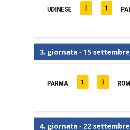
3
1
UDINESE
PA
3. giornata - 15 settembr
1
3
PARMA
RO
4. giornata - 22 settembr