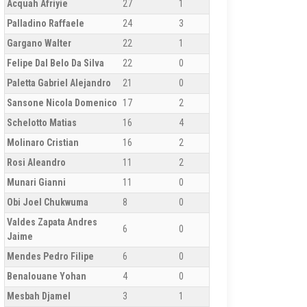
Acquah Afriyie
27
1
Palladino Raffaele
24
3
Gargano Walter
22
1
Felipe Dal Belo Da Silva
22
0
Paletta Gabriel Alejandro
21
0
Sansone Nicola Domenico
17
2
Schelotto Matias
16
4
Molinaro Cristian
16
2
Rosi Aleandro
11
2
Munari Gianni
11
0
Obi Joel Chukwuma
8
0
Valdes Zapata Andres
6
0
Jaime
Mendes Pedro Filipe
6
0
Benalouane Yohan
4
0
Mesbah Djamel
3
1