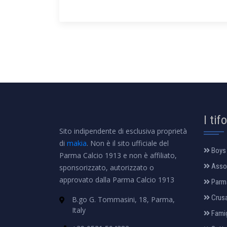
I tif
Sito indipendente di esclusiva proprietà
di
makia
. Non è il sito ufficiale del
Boys
Parma Calcio 1913 e non è affiliato,
Assoc
sponsorizzato, autorizzato o
approvato dalla Parma Calcio 1913
Parm
Crus
B.go G. Tommasini, 18, Parma,
Italy
Famig