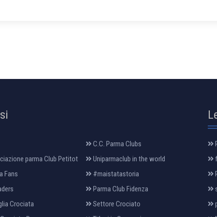
osi
L
C.C. Parma Clubs
R
iazione parma Club Petitot
Uniparmaclub in the world
f
a Fans
#maistatastoria
P
aders
Parma Club Fidenza
s
lia Crociata
Settore Crociato
p