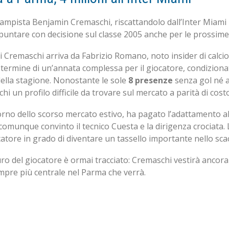
campista Benjamin Cremaschi, riscattandolo dall’Inter Miami p
 puntare con decisione sul classe 2005 anche per le prossime
i Cremaschi arriva da Fabrizio Romano, noto insider di calci
al termine di un’annata complessa per il giocatore, condizion
della stagione. Nonostante le sole
8 presenze
senza gol né as
 un profilo difficile da trovare sul mercato a parità di costo,
iorno dello scorso mercato estivo, ha pagato l’adattamento al 
omunque convinto il tecnico Cuesta e la dirigenza crociata. 
catore in grado di diventare un tassello importante nello scac
uturo del giocatore è ormai tracciato: Cremaschi vestirà ancora
sempre più centrale nel Parma che verrà.