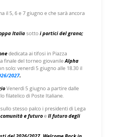
rma il 5, 6 e 7 giugno e che sarà ancora
oppa Italia
sotto
i portici del grano;
one
dedicata ai tifosi in Piazza
la finale del torneo giovanile
Alpha
 solo: venerdì 5 giugno alle 18.30 il
2026/2027
.
gio
Venerdì 5 giugno a partire dalle
 filatelico di Poste Italiane.
sullo stesso palco i presidenti di Lega
, comunità e futuro
e
Il futuro degli
sti del 2026/2027,
Welcome Back in