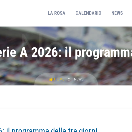
(CURRENT)
LA ROSA
CALENDARIO
NEWS
erie A 2026: il programma
HOME
NEWS
6: il programma della tre giorni