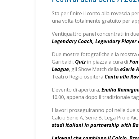
Sta per finire il conto alla rovescia pe
una volta totalmente gratuito per appa
Ventiquattro panel concentrati in due 
Legendary Coach, Legendary Player 
Due mostre fotografiche e la mostra di
Garibaldi,
Quiz
in piazza a cura di
Fan
League
, gli Show Match della
eSerie 
Teatro Regio ospiterà
Conto alla Ro
L’evento di apertura,
Emilia Romagna,
10.00, appena dopo il tradizionale tagl
I lavori proseguiranno poi nelle due 
Calcio Serie A, Serie B, Lega Pro e Aic
stadi italiani in partnership with Ba
I
giovani che cambiano il Calcio, Bro