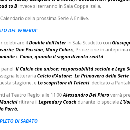
oud to B
invece si terranno in Sala Coppa Italia.
 Calendario della prossima Serie A Enilive.
TO DEL VENERDI’
r celebrare il
Double dell’Inter
in Sala Scudetto con
Giusepp
asarin; One Passion, Many Colors,
Proiezione in anteprima d
mminile
e
Como, quando il sogno diventa realtà
.
 i panel
Il Calcio che unisce: responsabilità sociale e Lega S
assegna letteraria
Calcio d’Autore;
La Primavera della Serie
questa stagione, e
Lo scopritore di Talenti
, dedicato a Pantal
i al Teatro Regio: alle 11.00
Alessandro Del Piero
verrà pr
 Mancini
ritirare il
Legendary Coach
durante lo speciale
L’Uo
io Porrà.
PLETO DI SABATO