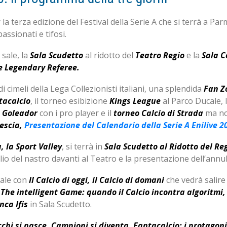
r la terza edizione del Festival della Serie A che si terrà a Pa
ssionati e tifosi.
sale, la
Sala Scudetto
al ridotto del
Teatro Regio
e la
Sala C
e Legendary Referee.
 cimeli della Lega Collezionisti italiani, una splendida
Fan Z
tacalcio
, il torneo esibizione
Kings League
al Parco Ducale, 
A Goleador
con i pro player e il
torneo Calcio di Strada
ma non
vescia,
Presentazione del Calendario della Serie A Enilive 
 la Sport Valley
, si terrà in
Sala Scudetto al Ridotto del Re
io del nastro davanti al Teatro e la presentazione dell’annullo
sale con
Il Calcio di oggi, il Calcio di domani
che vedrà salire 
;
The intelligent Game: quando il Calcio incontra algoritmi
nca Ifis
in Sala Scudetto.
cchi si nasce, Campioni si diventa, Fantacalcio: i protagoni