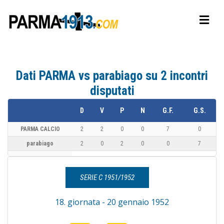
Dati PARMA vs parabiago su 2 incontri
disputati
D
V
P
N
G.F.
G.S.
PARMA CALCIO
2
2
0
0
7
0
parabiago
2
0
2
0
0
7
SERIE C 1951/1952
18. giornata - 20 gennaio 1952