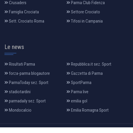
Crusaders
Parma Club Fidenza
Famiglia Crociata
Settore Crociato
Sett. Crociato Roma
Tifosi in Campania
Le news
Risultati Parma
Repubblica.it sez. Sport
forza-parma blogautore
Gazzetta di Parma
ParmaToday sez. Sport
SportParma
stadiotardini
Parma live
parmadaily sez. Sport
emilia gol
Mondocalcio
Emilia Romagna Sport
All Rights Reserved 2022, Design & Developed By:
makia
.it