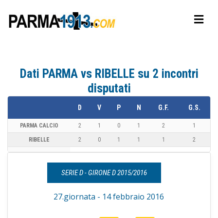
Dati PARMA vs RIBELLE su 2 incontri
disputati
D
V
P
N
G.F.
G.S.
PARMA CALCIO
2
1
0
1
2
1
RIBELLE
2
0
1
1
1
2
SERIE D - GIRONE D 2015/2016
27.giornata - 14 febbraio 2016