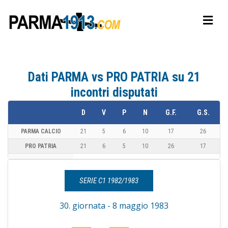
Dati PARMA vs PRO PATRIA su 21
incontri disputati
D
V
P
N
G.F.
G.S.
PARMA CALCIO
21
5
6
10
17
26
PRO PATRIA
21
6
5
10
26
17
SERIE C1 1982/1983
30. giornata - 8 maggio 1983