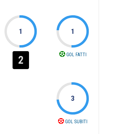
1
1
GOL FATTI
2
3
GOL SUBITI