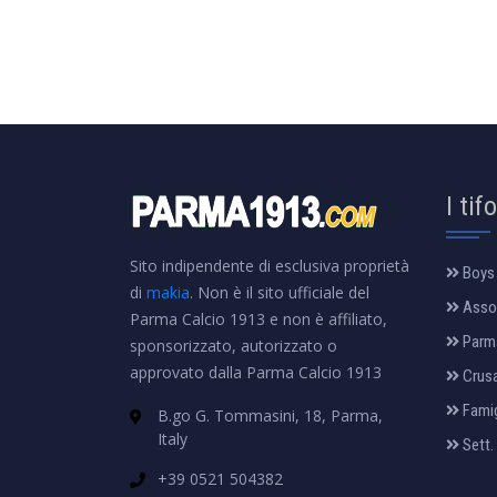
I tif
Sito indipendente di esclusiva proprietà
Boys
di
makia
. Non è il sito ufficiale del
Assoc
Parma Calcio 1913 e non è affiliato,
Parm
sponsorizzato, autorizzato o
approvato dalla Parma Calcio 1913
Crus
Famig
B.go G. Tommasini, 18, Parma,
Italy
Sett.
+39 0521 504382