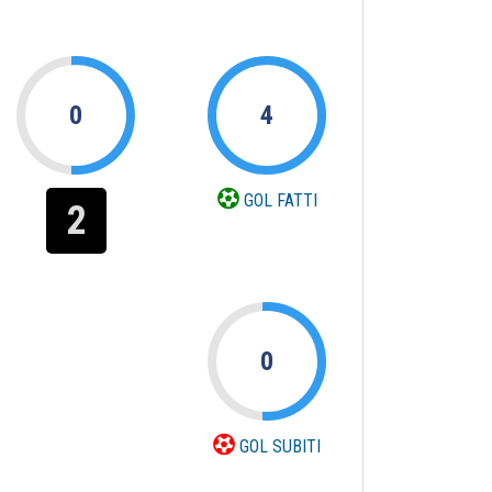
0
4
GOL FATTI
2
0
GOL SUBITI