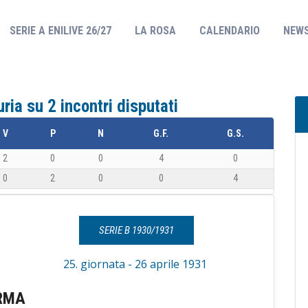
(CURRENT)
SERIE A ENILIVE 26/27
LA ROSA
CALENDARIO
NEW
ia su 2 incontri disputati
V
P
N
G.F.
G.S.
2
0
0
4
0
0
2
0
0
4
SERIE B 1930/1931
25. giornata - 26 aprile 1931
RMA