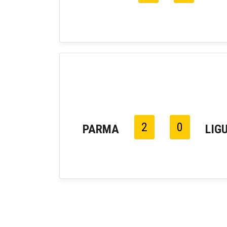
2
0
PARMA
LIG