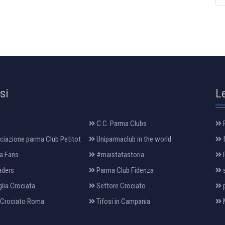
osi
L
C.C. Parma Clubs
R
iazione parma Club Petitot
Uniparmaclub in the world
f
a Fans
#maistatastoria
P
aders
Parma Club Fidenza
s
lia Crociata
Settore Crociato
p
 Crociato Roma
Tifosi in Campania