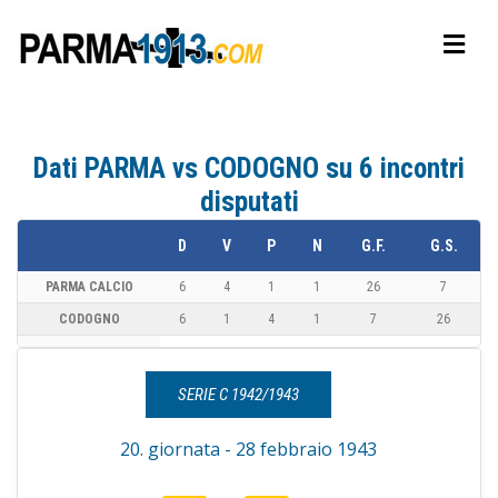
Dati PARMA vs CODOGNO su 6 incontri
disputati
D
V
P
N
G.F.
G.S.
PARMA CALCIO
6
4
1
1
26
7
CODOGNO
6
1
4
1
7
26
SERIE C 1942/1943
20. giornata - 28 febbraio 1943