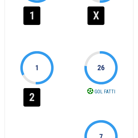
1
X
1
26
GOL FATTI
2
7