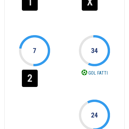
1
X
7
34
GOL FATTI
2
24