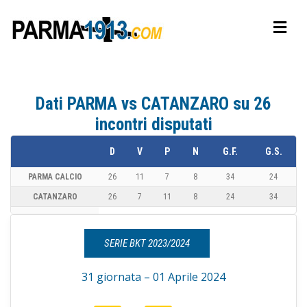
Dati PARMA vs CATANZARO su 26
incontri disputati
D
V
P
N
G.F.
G.S.
PARMA CALCIO
26
11
7
8
34
24
CATANZARO
26
7
11
8
24
34
SERIE BKT 2023/2024
31 giornata – 01 Aprile 2024