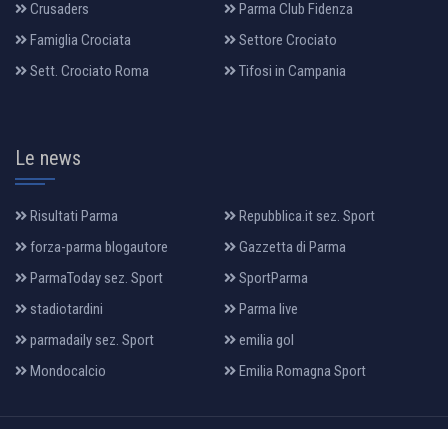
Crusaders
Parma Club Fidenza
Famiglia Crociata
Settore Crociato
Sett. Crociato Roma
Tifosi in Campania
Le news
Risultati Parma
Repubblica.it sez. Sport
forza-parma blogautore
Gazzetta di Parma
ParmaToday sez. Sport
SportParma
stadiotardini
Parma live
parmadaily sez. Sport
emilia gol
Mondocalcio
Emilia Romagna Sport
All Rights Reserved 2022, Design & Developed By:
makia
.it