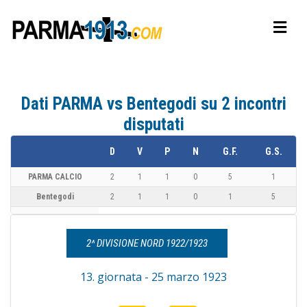
Dati PARMA vs Bentegodi su 2 incontri
disputati
D
V
P
N
G.F.
G.S.
PARMA CALCIO
2
1
1
0
5
1
Bentegodi
2
1
1
0
1
5
2^ DIVISIONE NORD 1922/1923
13. giornata - 25 marzo 1923