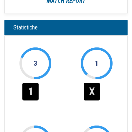
MATCH REPORT
Statistiche
3
1
1
X