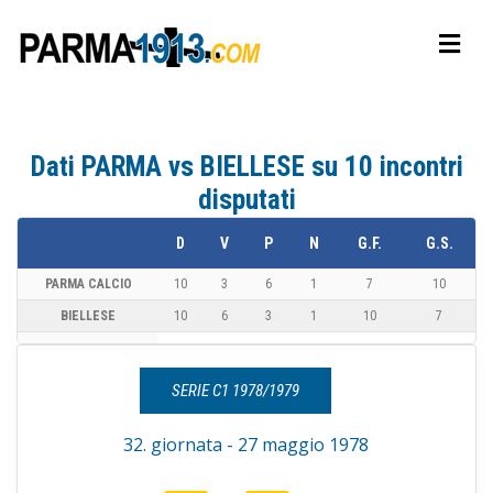
Dati PARMA vs BIELLESE su 10 incontri
disputati
D
V
P
N
G.F.
G.S.
PARMA CALCIO
10
3
6
1
7
10
BIELLESE
10
6
3
1
10
7
SERIE C1 1978/1979
32. giornata - 27 maggio 1978