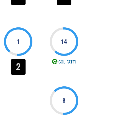
1
14
GOL FATTI
2
8