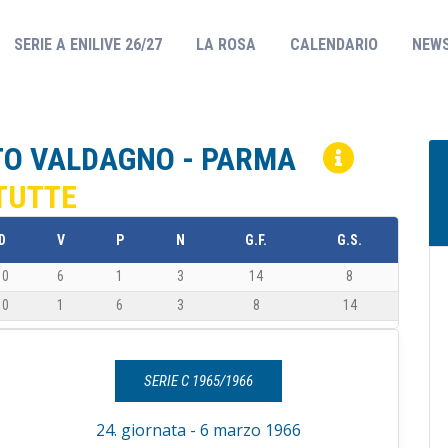
(CURRENT)
SERIE A ENILIVE 26/27
LA ROSA
CALENDARIO
NEW
OTTO VALDAGNO - PARMA
TUTTE
D
V
P
N
G.F.
G.S.
10
6
1
3
14
8
10
1
6
3
8
14
SERIE C 1965/1966
24. giornata - 6 marzo 1966