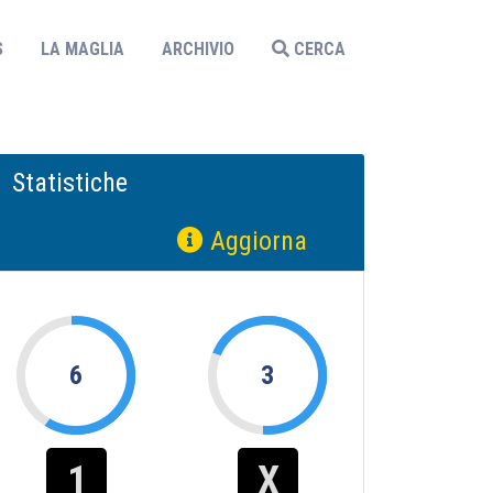
S
LA MAGLIA
ARCHIVIO
CERCA
Statistiche
Aggiorna
6
3
1
X