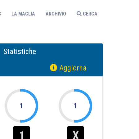
S
LA MAGLIA
ARCHIVIO
CERCA
Statistiche
Aggiorna
1
1
1
X