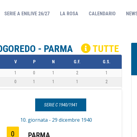
(CURRENT)
SERIE A ENILIVE 26/27
LA ROSA
CALENDARIO
NEW
 ROGOREDO - PARMA
TUTTE
V
P
N
G.F.
G.S.
1
0
1
2
1
0
1
1
1
2
SERIE C 1940/1941
10. giornata - 29 dicembre 1940
0
PARMA