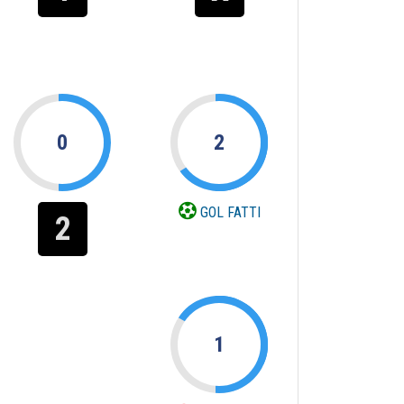
0
2
GOL FATTI
2
1