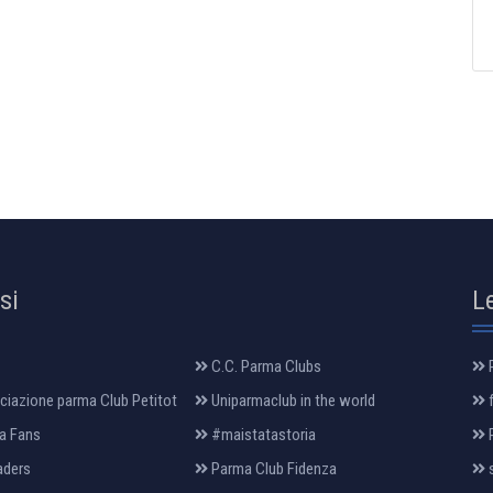
osi
L
C.C. Parma Clubs
R
iazione parma Club Petitot
Uniparmaclub in the world
f
a Fans
#maistatastoria
P
aders
Parma Club Fidenza
s