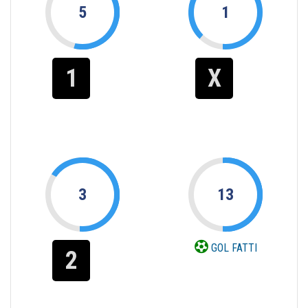
5
1
1
X
3
13
GOL FATTI
2