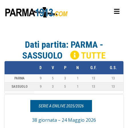
Dati partita: PARMA -
SASSUOLO
TUTTE
D
V
P
N
G.F.
G.S.
PARMA
9
5
3
1
13
13
SASSUOLO
9
3
5
1
13
13
SERIE A ENILIVE 2025/2026
38 giornata – 24 Maggio 2026