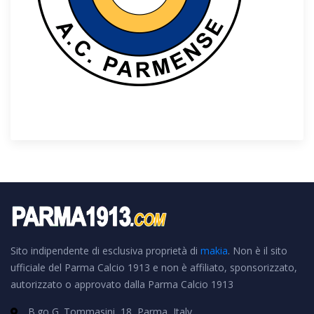
Sito indipendente di esclusiva proprietà di
makia
. Non è il sito
ufficiale del Parma Calcio 1913 e non è affiliato, sponsorizzato,
autorizzato o approvato dalla Parma Calcio 1913
B.go G. Tommasini, 18, Parma, Italy