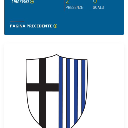
2
0
1961/1962
PRESENZE
GOALS
PAGINA PRECEDENTE