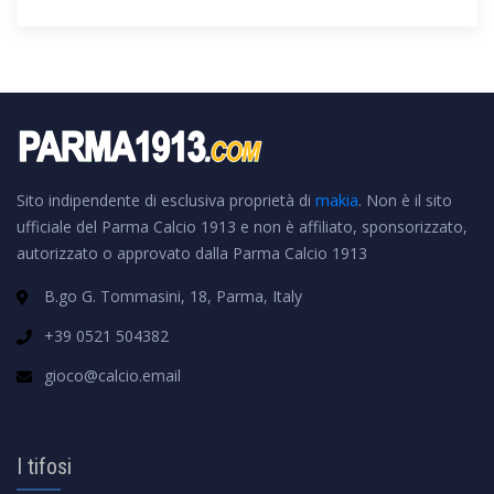
Sito indipendente di esclusiva proprietà di
makia
. Non è il sito
ufficiale del Parma Calcio 1913 e non è affiliato, sponsorizzato,
autorizzato o approvato dalla Parma Calcio 1913
B.go G. Tommasini, 18, Parma, Italy
+39 0521 504382
gioco@calcio.email
I tifosi