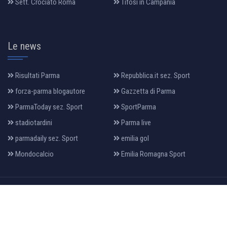
Sett. Crociato Roma
Tifosi in Campania
Le news
Risultati Parma
Repubblica.it sez. Sport
forza-parma blogautore
Gazzetta di Parma
ParmaToday sez. Sport
SportParma
stadiotardini
Parma live
parmadaily sez. Sport
emilia gol
Mondocalcio
Emilia Romagna Sport
All Rights Reserved 2022, Design & Developed By:
makia
.it
HOME
PRIVACY
LA MAGLIA
DATI SOCIETARI
CALENDARIO