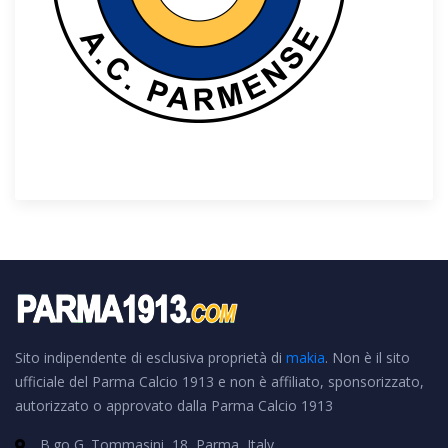
Sito indipendente di esclusiva proprietà di
makia
. Non è il sito
ufficiale del Parma Calcio 1913 e non è affiliato, sponsorizzato,
autorizzato o approvato dalla Parma Calcio 1913
B.go G. Tommasini, 18, Parma, Italy