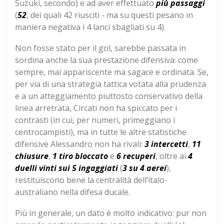
Suzuki, secondo) e ad aver effettuato
più passaggi
(
52
, dei quali 42 riusciti - ma su questi pesano in
maniera negativa i 4 lanci sbagliati su 4).
Non fosse stato per il gol, sarebbe passata in
sordina anche la sua prestazione difensiva: come
sempre, mai appariscente ma sagace e ordinata. Se,
per via di una strategia tattica votata alla prudenza
e a un atteggiamento piuttosto conservativo della
linea arretrata, Circati non ha spiccato per i
contrasti (in cui, per numeri, primeggiano i
centrocampisti), ma in tutte le altre statistiche
difensive Alessandro non ha rivali:
3 intercetti
,
11
chiusure
,
1 tiro bloccato
e
6 recuperi
, oltre ai
4
duelli vinti sui 5 ingaggiati
(
3 su 4 aerei
),
restituiscono bene la centralità dell‘italo-
australiano nella difesa ducale.
Più in generale, un dato è molto indicativo: pur non