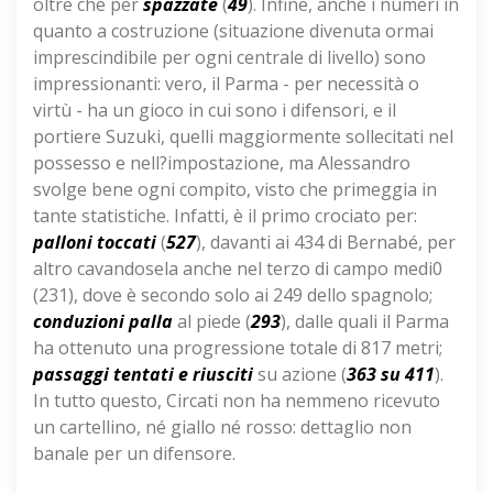
oltre che per
spazzate
(
49
). Infine, anche i numeri in
quanto a costruzione (situazione divenuta ormai
imprescindibile per ogni centrale di livello) sono
impressionanti: vero, il Parma - per necessità o
virtù - ha un gioco in cui sono i difensori, e il
portiere Suzuki, quelli maggiormente sollecitati nel
possesso e nell?impostazione, ma Alessandro
svolge bene ogni compito, visto che primeggia in
tante statistiche. Infatti, è il primo crociato per:
palloni toccati
(
527
), davanti ai 434 di Bernabé, per
altro cavandosela anche nel terzo di campo medi0
(231), dove è secondo solo ai 249 dello spagnolo;
conduzioni palla
al piede (
293
), dalle quali il Parma
ha ottenuto una progressione totale di 817 metri;
passaggi tentati e riusciti
su azione (
363 su 411
).
In tutto questo, Circati non ha nemmeno ricevuto
un cartellino, né giallo né rosso: dettaglio non
banale per un difensore.