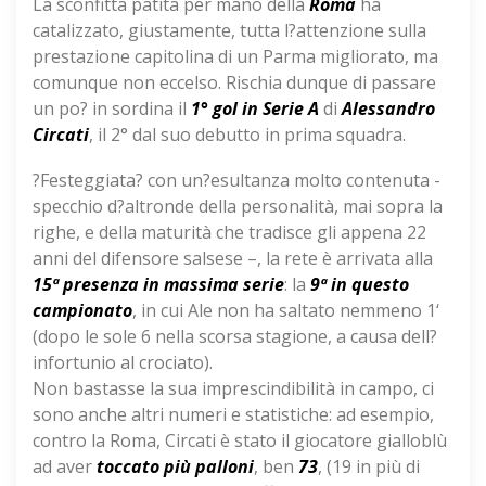
La sconfitta patita per mano della
Roma
ha
catalizzato, giustamente, tutta l?attenzione sulla
prestazione capitolina di un Parma migliorato, ma
comunque non eccelso. Rischia dunque di passare
un po? in sordina il
1° gol in Serie A
di
Alessandro
Circati
, il 2° dal suo debutto in prima squadra.
?Festeggiata? con un?esultanza molto contenuta -
specchio d?altronde della personalità, mai sopra la
righe, e della maturità che tradisce gli appena 22
anni del difensore salsese –, la rete è arrivata alla
15ª presenza
in massima serie
: la
9ª in questo
campionato
, in cui Ale non ha saltato nemmeno 1‘
(dopo le sole 6 nella scorsa stagione, a causa dell?
infortunio al crociato).
Non bastasse la sua imprescindibilità in campo, ci
sono anche altri numeri e statistiche: ad esempio,
contro la Roma, Circati è stato il giocatore gialloblù
ad aver
toccato più palloni
, ben
73
, (19 in più di